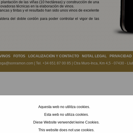
 plantación de las viñas (10 hectáreas) y construcción de una
vadoras técnicas en la elaboración de vinos.
ncas y tintas y el resultado han sido unos vinos de excelente
ldera del doble cordón para poder controlar el vigor de las
VINOS
FOTOS
LOCALIZACIÓN Y CONTACTO
NOTAL LEGAL
PRIVACIDAD
ega@sonramon.com
| Tel. +34 651 87 00 85 | Ctra Muro-Inca, Km 4,5 - 07430 - Llub
Aquesta web no utilitza cookies.
Esta web no utiliza cookies.
Diese Website verwendet keine Cookies.
This website does not use cookies.