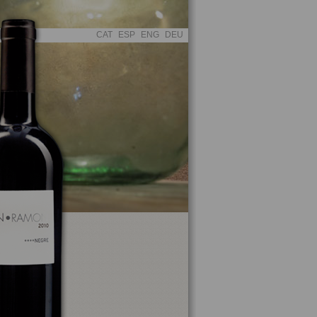
CAT
ESP
ENG
DEU