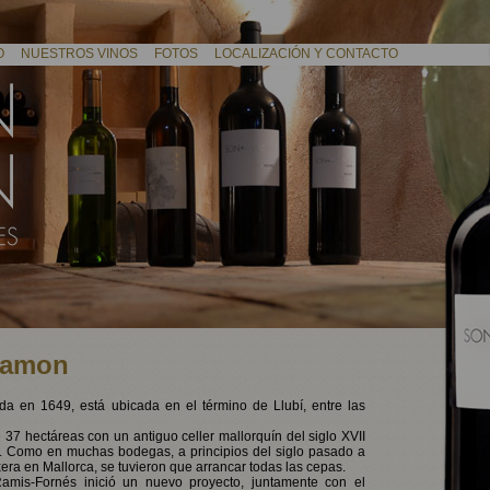
O
NUESTROS VINOS
FOTOS
LOCALIZACIÓN Y CONTACTO
Ramon
 en 1649, está ubicada en el término de Llubí, entre las
37 hectáreas con un antiguo celler mallorquín del siglo XVII
. Como en muchas bodegas, a principios del siglo pasado a
oxera en Mallorca, se tuvieron que arrancar todas las cepas.
amis-Fornés inició un nuevo proyecto, juntamente con el