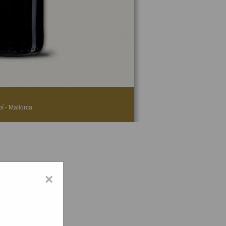
í - Mallorca
×